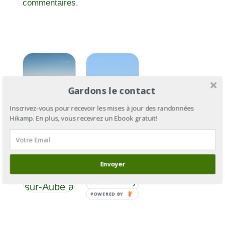
commentaires.
Gardons le contact
Inscrivez-vous pour recevoir les mises à jour des randonnées
Hikamp. En plus, vous recevrez un Ebook gratuit!
Via
Via
Francigena
Francigena
Section 5 :
Envoyer
: de
de Bar-
Cantorbéry
sur-Aube à
à Rome
POWERED
Langres
BY