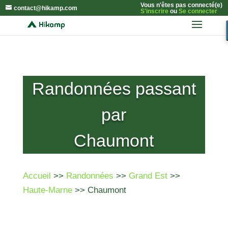
Vous n'êtes pas connecté(e)
contact@hikamp.com
S'inscrire
ou
Se connecter
Randonnées passant
par
Chaumont
Accueil
>>
Randonnées
>>
Grand Est
>>
Haute-Marne
>> Chaumont