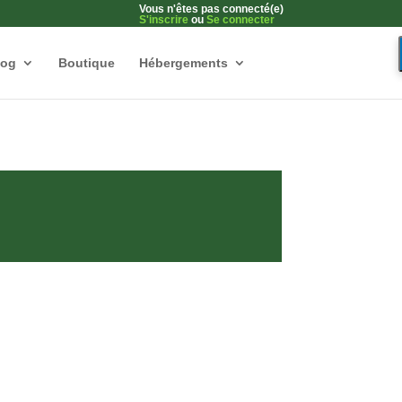
Vous n'êtes pas connecté(e)
S'inscrire
ou
Se connecter
log
Boutique
Hébergements