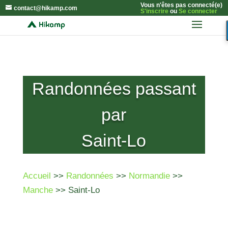
Vous n'êtes pas connecté(e)
contact@hikamp.com
S'inscrire
ou
Se connecter
Randonnées passant
par
Saint-Lo
Accueil
>>
Randonnées
>>
Normandie
>>
Manche
>> Saint-Lo