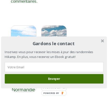
commentaires.
Gardons le contact
Inscrivez-vous pour recevoir les mises à jour des randonnées
Hikamp. En plus, vous recevrez un Ebook gratuit!
GR®223
GR®223 :
section 1 :
Littoral de
Envoyer
de
la
Honfleur à
Normandie
Cherbourg
POWERED BY