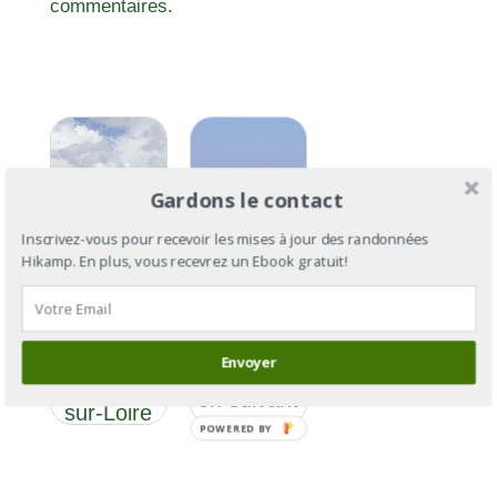
commentaires.
Gardons le contact
Inscrivez-vous pour recevoir les mises à jour des randonnées
Hikamp. En plus, vous recevrez un Ebook gratuit!
GR®3
GR®3: de
Section 8
l’Ardèche
: De
Envoyer
à la Baule
Lussault-
en suivant
sur-Loire
la Loire
POWERED BY
à Parnay