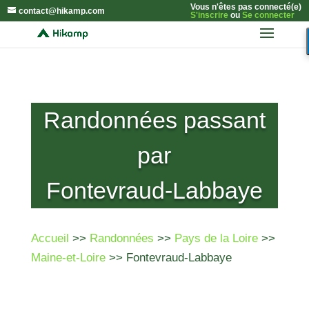
Vous n'êtes pas connecté(e)
contact@hikamp.com
S'inscrire
ou
Se connecter
Randonnées passant
par
Fontevraud-Labbaye
Accueil
>>
Randonnées
>>
Pays de la Loire
>>
Maine-et-Loire
>> Fontevraud-Labbaye