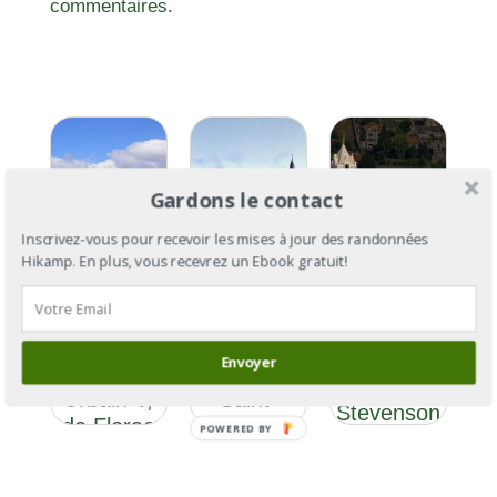
commentaires.
Gardons le contact
Inscrivez-vous pour recevoir les mises à jour des randonnées
Hikamp. En plus, vous recevrez un Ebook gratuit!
GR®670
GR®670 :
Section 2
le chemin
GR®70 :
: le
de Urbain
le chemin
Envoyer
chemin de
V, de
de
Urbain V,
Saint-
Stevenson
de Florac
Flour à
POWERED BY
à Avignon
Avignon