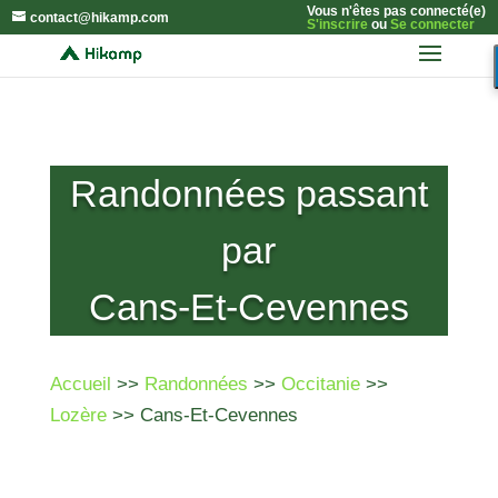
Vous n'êtes pas connecté(e)
contact@hikamp.com
S'inscrire
ou
Se connecter
Randonnées passant
par
Cans-Et-Cevennes
Accueil
>>
Randonnées
>>
Occitanie
>>
Lozère
>> Cans-Et-Cevennes