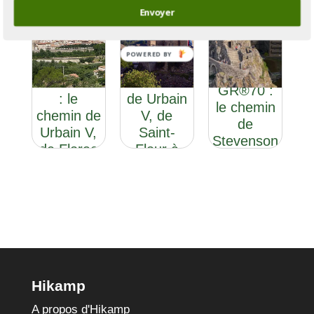
Envoyer
POWERED BY
GR®670
GR®670 :
Section 2
le chemin
GR®70 :
: le
de Urbain
le chemin
chemin de
V, de
de
Urbain V,
Saint-
Stevenson
de Florac
Flour à
à Avignon
Avignon
Hikamp
A propos d'Hikamp