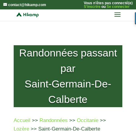
Vous n'êtes pas connecté(e)
contact@hikamp.com
S'inscrire
ou
Se connecter
Randonnées passant
par
Saint-Germain-De-
Calberte
Accueil
>>
Randonnées
>>
Occitanie
>>
Lozère
>> Saint-Germain-De-Calberte