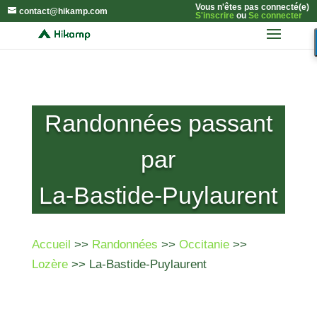
Vous n'êtes pas connecté(e)
contact@hikamp.com
S'inscrire
ou
Se connecter
Randonnées passant
par
La-Bastide-Puylaurent
Accueil
>>
Randonnées
>>
Occitanie
>>
Lozère
>> La-Bastide-Puylaurent