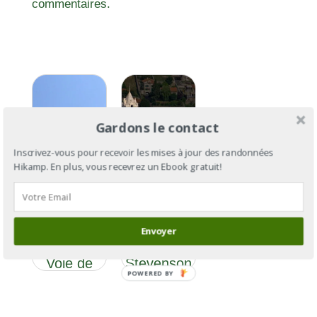
commentaires.
Gardons le contact
Inscrivez-vous pour recevoir les mises à jour des randonnées
Hikamp. En plus, vous recevrez un Ebook gratuit!
GR®700,
le chemin
GR®70 :
de Saint-
le chemin
Envoyer
Gilles ou
de
Voie de
Stevenson
POWERED BY
Régordane