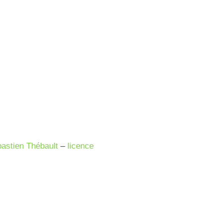
astien Thébault
–
licence