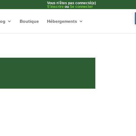
Vous n'êtes pas connecté(e)
S'inscrire
ou
Se connecter
log
Boutique
Hébergements