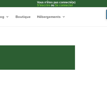
Vous n'êtes pas connecté(e)
S'inscrire
ou
Se connecter
log
Boutique
Hébergements