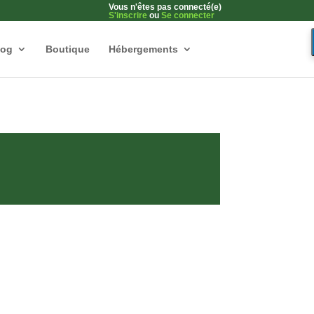
Vous n'êtes pas connecté(e)
S'inscrire
ou
Se connecter
log
Boutique
Hébergements