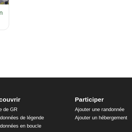
n
couvrir
Participer
te de GR
Ajouter une randonnée
données de légende
Ajouter un hébergement
données en boucle