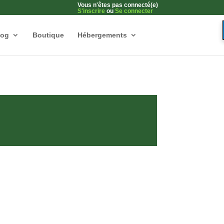
Vous n'êtes pas connecté(e)
S'inscrire
ou
Se connecter
log
Boutique
Hébergements