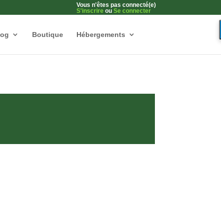
Vous n'êtes pas connecté(e)
S'inscrire
ou
Se connecter
log
Boutique
Hébergements