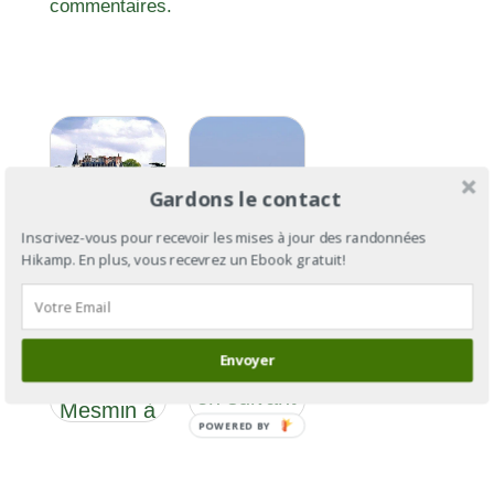
commentaires.
Gardons le contact
Inscrivez-vous pour recevoir les mises à jour des randonnées
Hikamp. En plus, vous recevrez un Ebook gratuit!
GR®3
Section 7
GR®3: de
: De La
l’Ardèche
Chapelle
Envoyer
à la Baule
St
en suivant
Mesmin à
la Loire
POWERED BY
Lussault-
sur-Loire