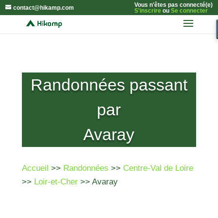
Vous n'êtes pas connecté(e)
contact@hikamp.com
S'inscrire
ou
Se connecter
Randonnées passant
par
Avaray
Accueil
>>
Randonnées
>>
Centre-Val de Loire
>>
Loir-et-Cher
>> Avaray