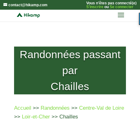
Vous n'êtes pas connecté(e)
contact@hikamp.com
S'inscrire
ou
Se connecter
Randonnées passant
par
Chailles
Accueil
>>
Randonnées
>>
Centre-Val de Loire
>>
Loir-et-Cher
>> Chailles