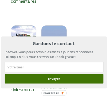
commentaires.
Gardons le contact
Inscrivez-vous pour recevoir les mises à jour des randonnées
Hikamp. En plus, vous recevrez un Ebook gratuit!
GR®3
Section 7
GR®3: de
: De La
l’Ardèche
Chapelle
Envoyer
à la Baule
St
en suivant
Mesmin à
la Loire
POWERED BY
Lussault-
sur-Loire