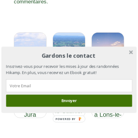
commentaires.
Gardons le contact
Inscrivez-vous pour recevoir les mises à jour des randonnées
Hikamp. En plus, vous recevrez un Ebook gratuit!
GR®59
GR®59
GR®59 :
section 2 :
section 3 :
des
de
Envoyer
de Lons-
Vosges au
Besançon
le-Saunier
Jura
à Lons-le-
à Culoz
POWERED BY
Saunier