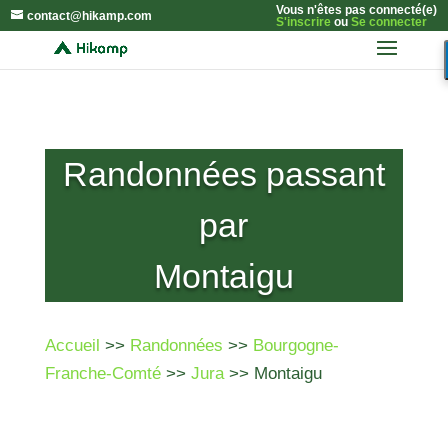
Vous n'êtes pas connecté(e)
contact@hikamp.com
S'inscrire
ou
Se connecter
Randonnées passant
par
Montaigu
Accueil
>>
Randonnées
>>
Bourgogne-
Franche-Comté
>>
Jura
>> Montaigu