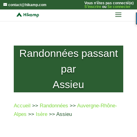
Vous n'êtes pas connecté(e)
contact@hikamp.com
S'inscrire
ou
Se connecter
Randonnées passant
par
Assieu
Accueil
>>
Randonnées
>>
Auvergne-Rhône-
Alpes
>>
Isère
>> Assieu