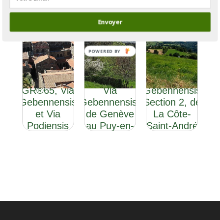
Envoyer
POWERED BY
GR®65 : la
GR®65 : la
Via
GR®65, Via
Via
Gebennensis
Gebennensis
Gebennensis,
Section 2, de
et Via
de Genève
La Côte-
Podiensis
au Puy-en-
Saint-André
Velay
au Puy-en-
Velay