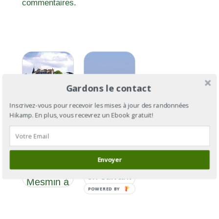
commentaires.
Gardons le contact
Inscrivez-vous pour recevoir les mises à jour des randonnées
Hikamp. En plus, vous recevrez un Ebook gratuit!
GR®3
Section 7
GR®3: de
: De La
l’Ardèche
Chapelle
Envoyer
à la Baule
St
en suivant
Mesmin à
la Loire
POWERED BY
Lussault-
sur-Loire