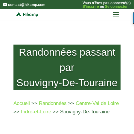
Vous n'êtes pas connecté(e)
contact@hikamp.com
S'inscrire
ou
Se connecter
Randonnées passant
par
Souvigny-De-Touraine
Accueil
>>
Randonnées
>>
Centre-Val de Loire
>>
Indre-et-Loire
>> Souvigny-De-Touraine