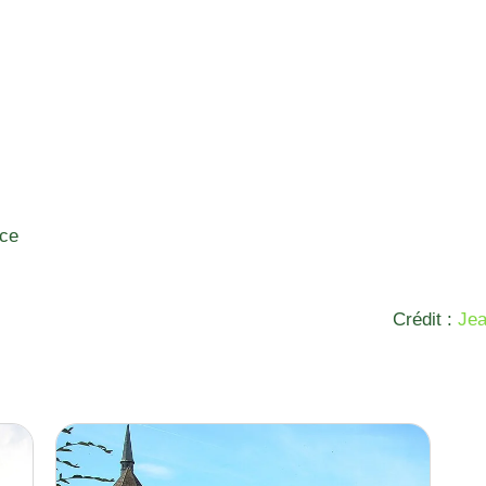
nce
Crédit :
Je