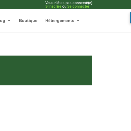
Vous n'êtes pas connecté(e)
S'inscrire
ou
Se connecter
log
Boutique
Hébergements