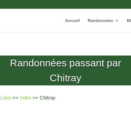
Accueil
Randonnées
B
Randonnées passant par
Chitray
 Loire
>>
Indre
>> Chitray