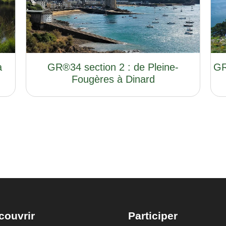
à
GR®34 section 2 : de Pleine-
GR
Fougères à Dinard
couvrir
Participer