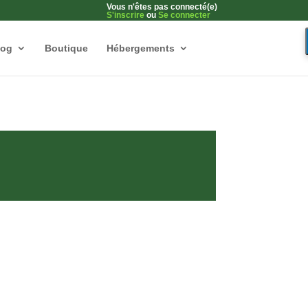
Vous n'êtes pas connecté(e)
S'inscrire
ou
Se connecter
log
Boutique
Hébergements