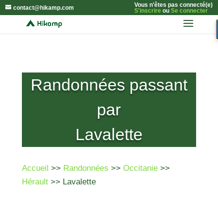
Vous n'êtes pas connecté(e)
contact@hikamp.com
S'inscrire
ou
Se connecter
Randonnées passant
par
Lavalette
Accueil
>>
Randonnées
>>
Occitanie
>>
Hérault
>> Lavalette