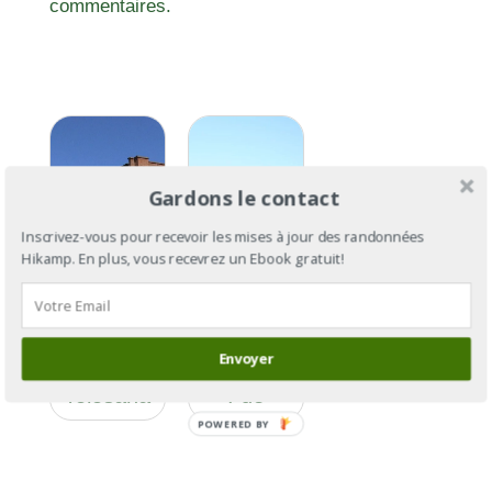
commentaires.
Gardons le contact
Inscrivez-vous pour recevoir les mises à jour des randonnées
Hikamp. En plus, vous recevrez un Ebook gratuit!
GR®653 :
la Via
GR®653 :
Tolosana
Envoyer
la Via
Section 3
Tolosana
: de
Lodève à
POWERED BY
Castres