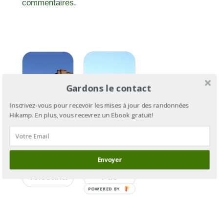
commentaires.
Gardons le contact
Inscrivez-vous pour recevoir les mises à jour des randonnées
Hikamp. En plus, vous recevrez un Ebook gratuit!
GR®653 :
la Via
GR®653 :
Tolosana
Envoyer
la Via
Section 3
Tolosana
: de
Lodève à
POWERED BY
Castres