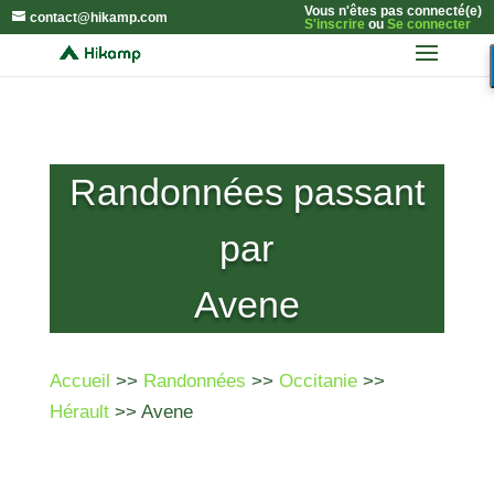
Vous n'êtes pas connecté(e)
contact@hikamp.com
S'inscrire
ou
Se connecter
Randonnées passant
par
Avene
Accueil
>>
Randonnées
>>
Occitanie
>>
Hérault
>> Avene