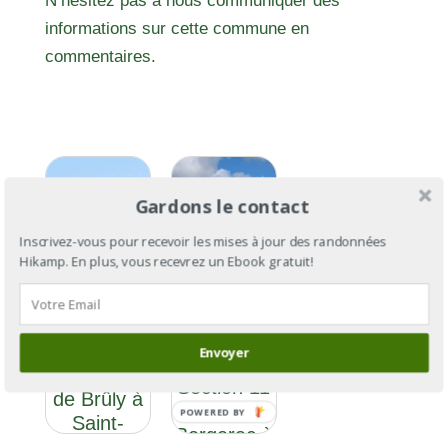
N’hésitez pas à nous communiquer des
informations sur cette commune en
commentaires.
Gardons le contact
Inscrivez-vous pour recevoir les mises à jour des randonnées
Hikamp. En plus, vous recevrez un Ebook gratuit!
GR®654 :
GR®654 :
la Via
la Via
Envoyer
Vezeliensis
Vezeliensis,
Section 11
de Brûly à
: de
POWERED BY
Saint-
Bergerac à
Palais