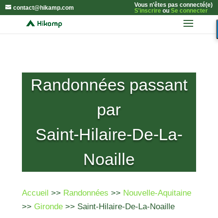
Vous n'êtes pas connecté(e)
contact@hikamp.com
S'inscrire
ou
Se connecter
Randonnées passant
par
Saint-Hilaire-De-La-
Noaille
Accueil
>>
Randonnées
>>
Nouvelle-Aquitaine
>>
Gironde
>> Saint-Hilaire-De-La-Noaille