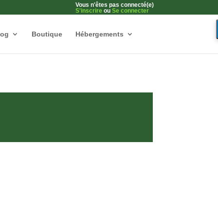
Vous n'êtes pas connecté(e)
S'inscrire
ou
Se connecter
log
Boutique
Hébergements