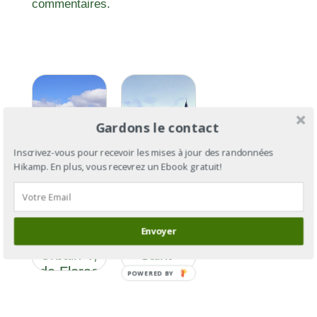
commentaires.
Gardons le contact
Inscrivez-vous pour recevoir les mises à jour des randonnées
Hikamp. En plus, vous recevrez un Ebook gratuit!
GR®670
GR®670 :
Section 2
le chemin
: le
de Urbain
Envoyer
chemin de
V, de
Urbain V,
Saint-
de Florac
Flour à
POWERED BY
à Avignon
Avignon