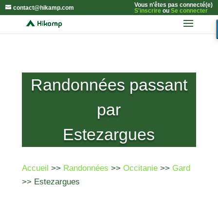
Vous n'êtes pas connecté(e)
contact@hikamp.com
S'inscrire
ou
Se connecter
Randonnées passant
par
Estezargues
Accueil
>>
Randonnées
>>
Occitanie
>>
Gard
>> Estezargues