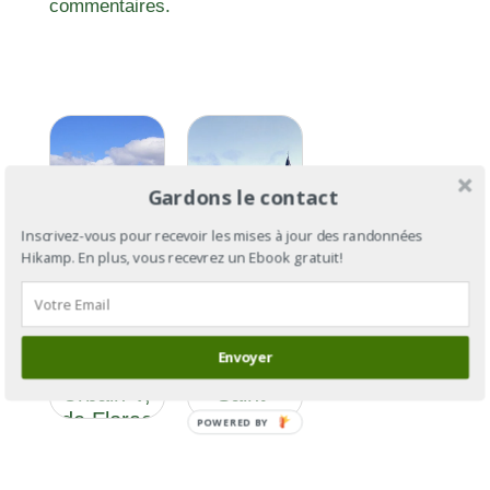
commentaires.
Gardons le contact
Inscrivez-vous pour recevoir les mises à jour des randonnées
Hikamp. En plus, vous recevrez un Ebook gratuit!
GR®670
GR®670 :
Section 2
le chemin
: le
de Urbain
Envoyer
chemin de
V, de
Urbain V,
Saint-
de Florac
Flour à
POWERED BY
à Avignon
Avignon