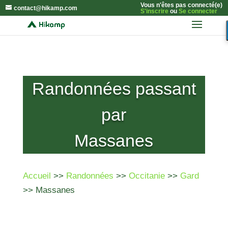
Vous n'êtes pas connecté(e)
contact@hikamp.com
S'inscrire
ou
Se connecter
Randonnées passant
par
Massanes
Accueil
>>
Randonnées
>>
Occitanie
>>
Gard
>> Massanes