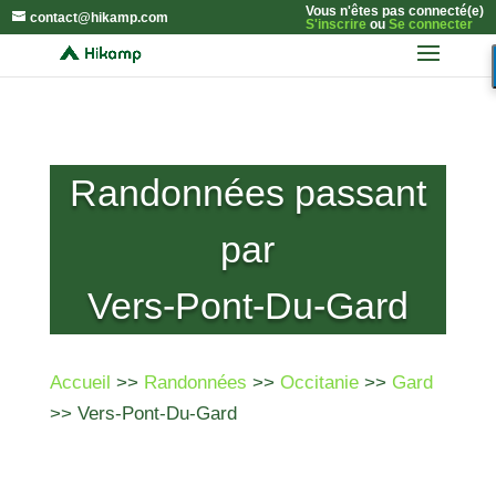
Vous n'êtes pas connecté(e)
contact@hikamp.com
S'inscrire
ou
Se connecter
Randonnées passant
par
Vers-Pont-Du-Gard
Accueil
>>
Randonnées
>>
Occitanie
>>
Gard
>> Vers-Pont-Du-Gard