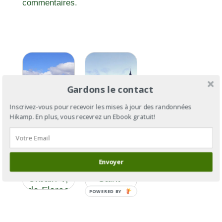
commentaires.
Gardons le contact
Inscrivez-vous pour recevoir les mises à jour des randonnées
Hikamp. En plus, vous recevrez un Ebook gratuit!
GR®670
GR®670 :
Section 2
le chemin
: le
de Urbain
Envoyer
chemin de
V, de
Urbain V,
Saint-
de Florac
Flour à
POWERED BY
à Avignon
Avignon