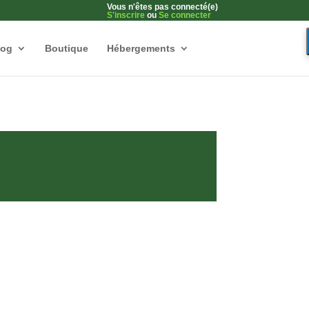
Vous n'êtes pas connecté(e)
S'inscrire
ou
Se connecter
log
Boutique
Hébergements