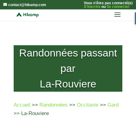
Vous n'êtes pas connecté(e)
contact@hikamp.com
S'inscrire
ou
Se connecter
Randonnées passant
par
La-Rouviere
Accueil
>>
Randonnées
>>
Occitanie
>>
Gard
>> La-Rouviere