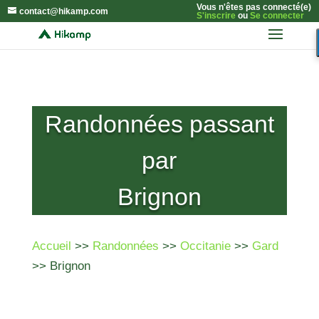
Vous n'êtes pas connecté(e)
contact@hikamp.com
S'inscrire
ou
Se connecter
Randonnées passant
par
Brignon
Accueil
>>
Randonnées
>>
Occitanie
>>
Gard
>> Brignon