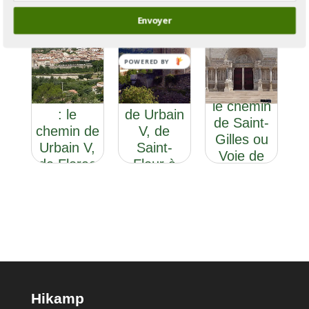
Envoyer
POWERED BY
GR®670
GR®670 :
GR®700,
Section 2
le chemin
le chemin
: le
de Urbain
de Saint-
chemin de
V, de
Gilles ou
Urbain V,
Saint-
Voie de
de Florac
Flour à
Régordane
à Avignon
Avignon
Hikamp