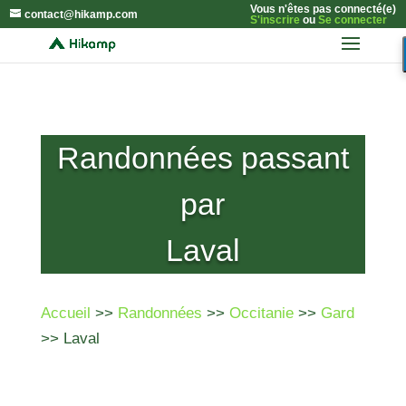
Vous n'êtes pas connecté(e)
contact@hikamp.com
S'inscrire
ou
Se connecter
Randonnées passant
par
Laval
Accueil
>>
Randonnées
>>
Occitanie
>>
Gard
>> Laval