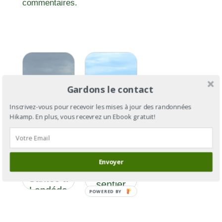
commentaires.
Gardons le contact
Inscrivez-vous pour recevoir les mises à jour des randonnées
Hikamp. En plus, vous recevrez un Ebook gratuit!
GR®34 :
le tour de
GR®34
la
Section 8
Bretagne
Envoyer
: De
par le
Santec à
sentier
Landéda
POWERED BY
des
douaniers