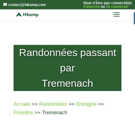
Vous n'êtes pas connecté(e)
contact@hikamp.com
S'inscrire
ou
Se connecter
Randonnées passant
par
Tremenach
Accueil
>>
Randonnées
>>
Bretagne
>>
Finistère
>> Tremenach