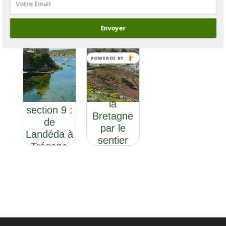
Envoyer
POWERED BY
GR®34 :
le tour de
GR®34
la
section 9 :
Bretagne
de
par le
Landéda à
sentier
Trégana
des
douaniers