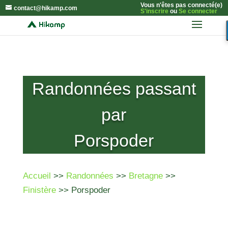
Vous n'êtes pas connecté(e)
contact@hikamp.com
S'inscrire
ou
Se connecter
Randonnées passant
par
Porspoder
Accueil
>>
Randonnées
>>
Bretagne
>>
Finistère
>> Porspoder