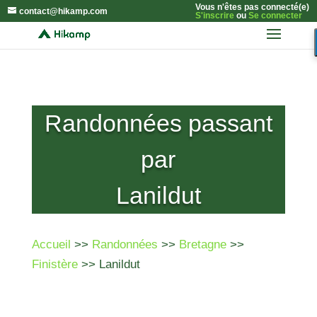
Vous n'êtes pas connecté(e)
contact@hikamp.com
S'inscrire
ou
Se connecter
Randonnées passant
par
Lanildut
Accueil
>>
Randonnées
>>
Bretagne
>>
Finistère
>> Lanildut