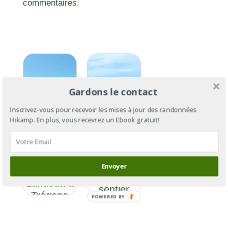
commentaires.
Gardons le contact
Inscrivez-vous pour recevoir les mises à jour des randonnées
Hikamp. En plus, vous recevrez un Ebook gratuit!
GR®34 :
le tour de
GR®34
la
section 9 :
Bretagne
Envoyer
de
par le
Landéda à
sentier
Trégana
POWERED BY
des
douaniers