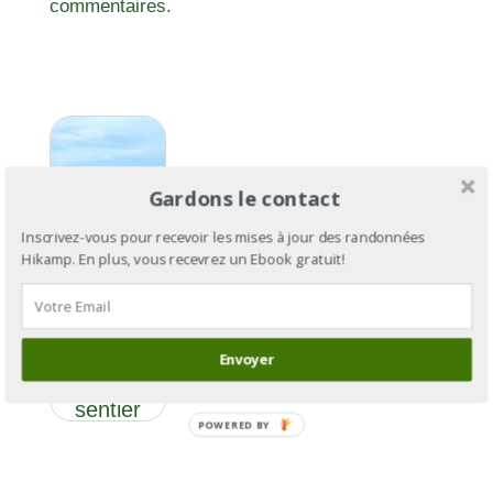
commentaires.
Gardons le contact
Inscrivez-vous pour recevoir les mises à jour des randonnées
Hikamp. En plus, vous recevrez un Ebook gratuit!
GR®34 :
le tour de
la
Bretagne
Envoyer
par le
sentier
POWERED BY
des
douaniers