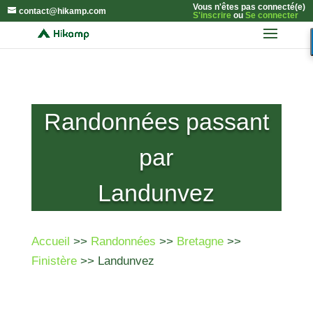
Vous n'êtes pas connecté(e)
contact@hikamp.com
S'inscrire
ou
Se connecter
Randonnées passant
par
Landunvez
Accueil
>>
Randonnées
>>
Bretagne
>>
Finistère
>> Landunvez