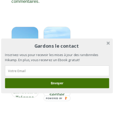
commentaires.
Gardons le contact
Inscrivez-vous pour recevoir les mises à jour des randonnées
Hikamp. En plus, vous recevrez un Ebook gratuit!
GR®34 :
le tour de
GR®34
la
section 9 :
Bretagne
Envoyer
de
par le
Landéda à
sentier
Trégana
POWERED BY
des
douaniers