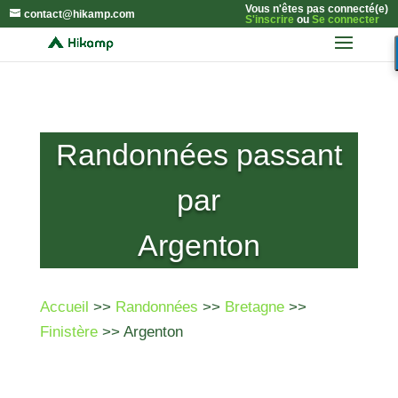
Vous n'êtes pas connecté(e)
contact@hikamp.com
S'inscrire
ou
Se connecter
Randonnées passant
par
Argenton
Accueil
>>
Randonnées
>>
Bretagne
>>
Finistère
>> Argenton