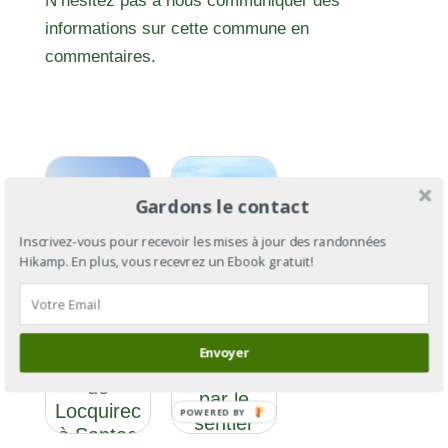
N’hésitez pas à nous communiquer des
informations sur cette commune en
commentaires.
Gardons le contact
Inscrivez-vous pour recevoir les mises à jour des randonnées
Hikamp. En plus, vous recevrez un Ebook gratuit!
GR®34 :
le tour de
GR®34
la
Envoyer
section 7 :
Bretagne
de
par le
Locquirec
POWERED BY
sentier
à Santec
des