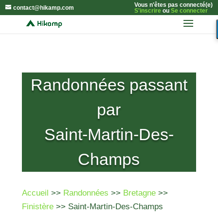
Vous n'êtes pas connecté(e)
contact@hikamp.com
S'inscrire
ou
Se connecter
Randonnées passant
par
Saint-Martin-Des-
Champs
Accueil
>>
Randonnées
>>
Bretagne
>>
Finistère
>> Saint-Martin-Des-Champs