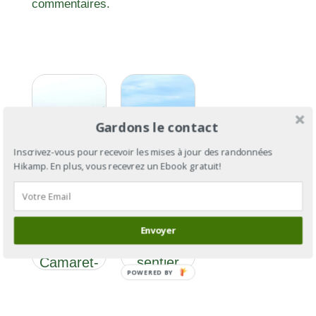
commentaires.
Gardons le contact
Inscrivez-vous pour recevoir les mises à jour des randonnées
Hikamp. En plus, vous recevrez un Ebook gratuit!
GR®34 :
GR®34
le tour de
section 10
la
: de
Bretagne
Envoyer
Trégana à
par le
Camaret-
sentier
POWERED BY
sur-Mer
des
douaniers