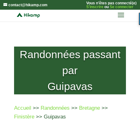
Vous n'êtes pas connecté(e)
contact@hikamp.com
S'inscrire
ou
Se connecter
Randonnées passant
par
Guipavas
Accueil
>>
Randonnées
>>
Bretagne
>>
Finistère
>> Guipavas