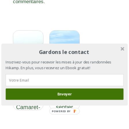
commentaires.
Gardons le contact
Inscrivez-vous pour recevoir les mises à jour des randonnées
Hikamp. En plus, vous recevrez un Ebook gratuit!
GR®34 :
GR®34
le tour de
section 10
la
: de
Bretagne
Envoyer
Trégana à
par le
Camaret-
sentier
POWERED BY
sur-Mer
des
douaniers