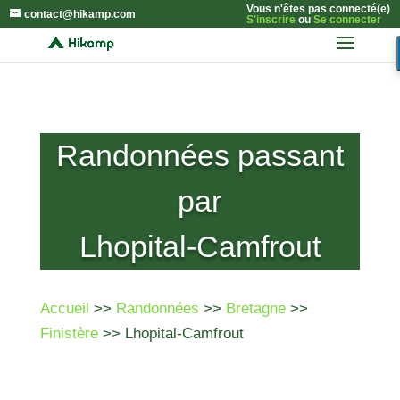
Vous n'êtes pas connecté(e)
contact@hikamp.com
S'inscrire
ou
Se connecter
Randonnées passant
par
Lhopital-Camfrout
Accueil
>>
Randonnées
>>
Bretagne
>>
Finistère
>> Lhopital-Camfrout