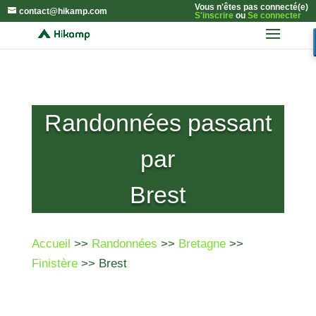
Vous n'êtes pas connecté(e)
contact@hikamp.com
S'inscrire
ou
Se connecter
Randonnées passant
par
Brest
Accueil
>>
Randonnées
>>
Bretagne
>>
Finistère
>> Brest