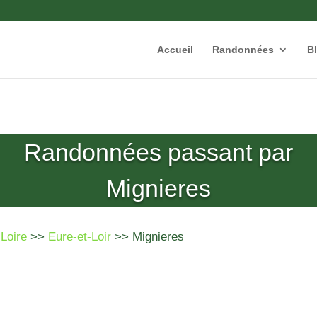
Accueil
Randonnées
B
Randonnées passant par
Mignieres
 Loire
>>
Eure-et-Loir
>> Mignieres