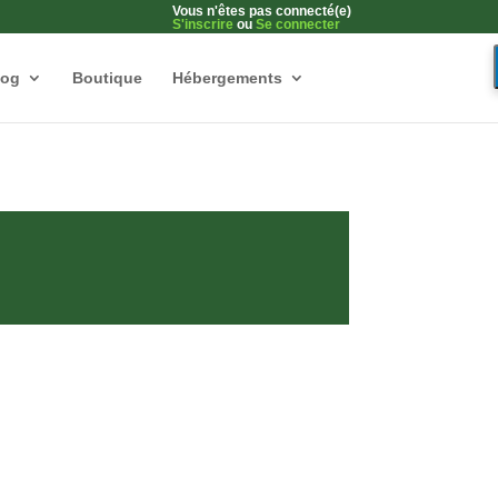
Vous n'êtes pas connecté(e)
S'inscrire
ou
Se connecter
log
Boutique
Hébergements