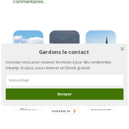
commentaires.
Gardons le contact
Inscrivez-vous pour recevoir les mises à jour des randonnées
Hikamp. En plus, vous recevrez un Ebook gratuit!
GR®655
GR®655
section 4
De Paris à
et Via
– Ouest :
Chartres
Turonensis
de
Envoyer
par le
: de
Palaiseau
chemin
Bruxelles
à Tours en
Péguy
à Saint-
passant
POWERED BY
Palais
par
Chartres