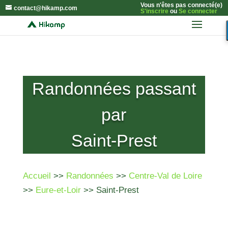
Vous n'êtes pas connecté(e)
contact@hikamp.com
S'inscrire
ou
Se connecter
Randonnées passant
par
Saint-Prest
Accueil
>>
Randonnées
>>
Centre-Val de Loire
>>
Eure-et-Loir
>> Saint-Prest