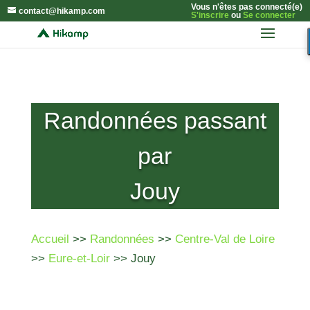
Vous n'êtes pas connecté(e)
contact@hikamp.com
S'inscrire
ou
Se connecter
Randonnées passant
par
Jouy
Accueil
>>
Randonnées
>>
Centre-Val de Loire
>>
Eure-et-Loir
>> Jouy