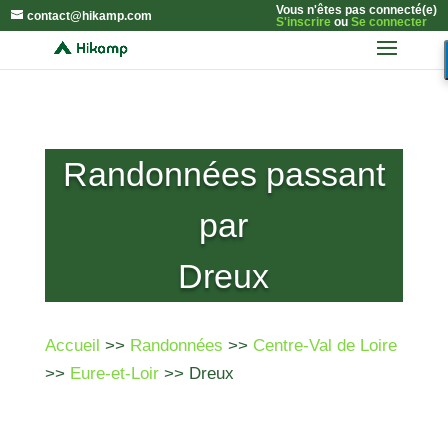
Vous n'êtes pas connecté(e)
contact@hikamp.com
S'inscrire
ou
Se connecter
Randonnées passant
par
Dreux
Accueil
>>
Randonnées
>>
Centre-Val de Loire
>>
Eure-et-Loir
>> Dreux