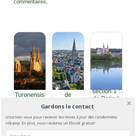
commentaires.
GR®655
GR®655
section 4
GR®22
et Via
– Ouest :
section 1 :
Turonensis
de
de Paris à
: de
Palaiseau
La
Gardons le contact
Bruxelles
à Tours en
Chapelle-
à Saint-
passant
Inscrivez-vous pour recevoir les mises à jour des randonnées
Montligeon
Hikamp. En plus, vous recevrez un Ebook gratuit!
Palais
par
Chartres