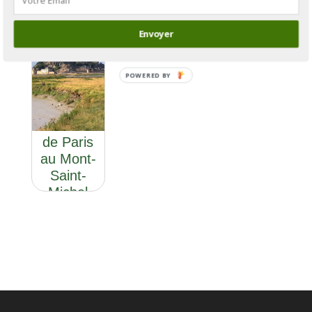
Envoyer
POWERED BY
GR®22 :
de Paris
au Mont-
Saint-
Michel