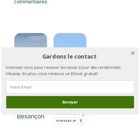
commentaires.
Gardons le contact
Inscrivez-vous pour recevoir les mises à jour des randonnées
Hikamp. En plus, vous recevrez un Ebook gratuit!
Via
Via
Francigena
Francigena
Section 7 :
Envoyer
: de
de
Cantorbéry
Besançon
à Rome
POWERED BY
à Jougne