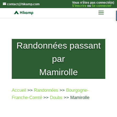
Vous n'êtes pas connecté(e)
contact@hikamp.com
S'inscrire
ou
Se connecter
Randonnées passant
par
Mamirolle
Accueil
>>
Randonnées
>>
Bourgogne-
Franche-Comté
>>
Doubs
>> Mamirolle