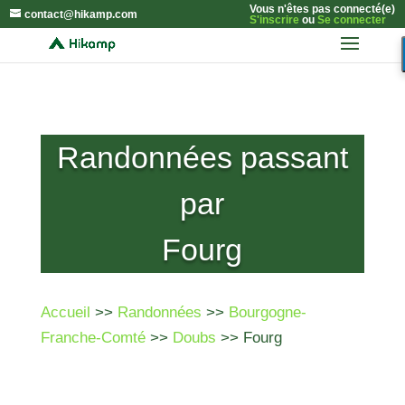
Vous n'êtes pas connecté(e)
contact@hikamp.com
S'inscrire
ou
Se connecter
Randonnées passant
par
Fourg
Accueil
>>
Randonnées
>>
Bourgogne-
Franche-Comté
>>
Doubs
>> Fourg