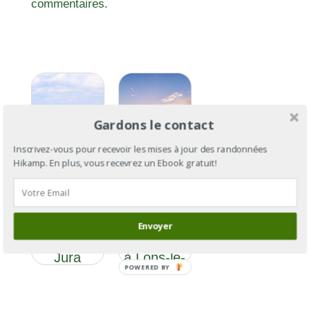
commentaires.
Gardons le contact
Inscrivez-vous pour recevoir les mises à jour des randonnées
Hikamp. En plus, vous recevrez un Ebook gratuit!
GR®59
GR®59 :
section 2 :
des
de
Envoyer
Vosges au
Besançon
Jura
à Lons-le-
POWERED BY
Saunier