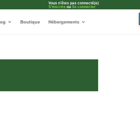
Vous n'êtes pas connecté(e)
S'inscrire
ou
Se connecter
log
Boutique
Hébergements