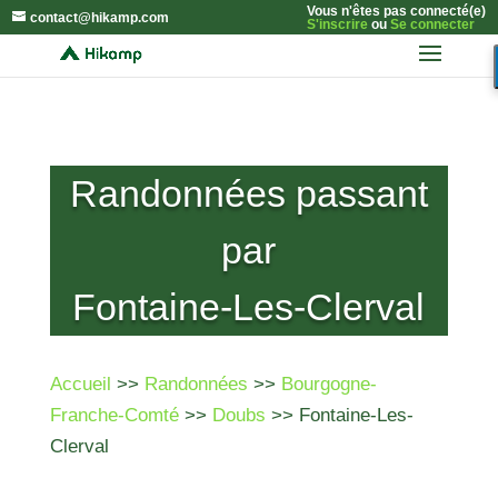
Vous n'êtes pas connecté(e)
contact@hikamp.com
S'inscrire
ou
Se connecter
Randonnées passant
par
Fontaine-Les-Clerval
Accueil
>>
Randonnées
>>
Bourgogne-
Franche-Comté
>>
Doubs
>> Fontaine-Les-
Clerval