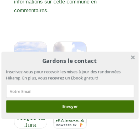
informations sur cette commune en
commentaires.
Gardons le contact
Inscrivez-vous pour recevoir les mises à jour des randonnées
Hikamp. En plus, vous recevrez un Ebook gratuit!
GR®59
GR®59 :
section 1 :
Envoyer
des
du Ballon
Vosges au
d’Alsace à
Jura
POWERED BY
Besançon