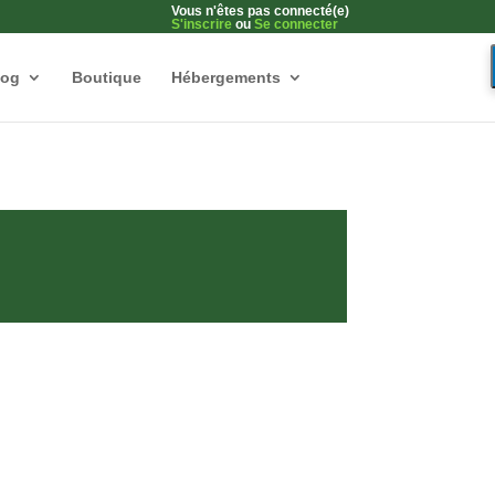
Vous n'êtes pas connecté(e)
S'inscrire
ou
Se connecter
log
Boutique
Hébergements