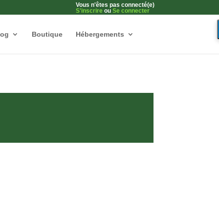
Vous n'êtes pas connecté(e)
S'inscrire
ou
Se connecter
log
Boutique
Hébergements