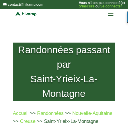
Vous n'êtes pas connecté(e)
contact@hikamp.com
S'inscrire
ou
Se connecter
Randonnées passant
par
Saint-Yrieix-La-
Montagne
Accueil
>>
Randonnées
>>
Nouvelle-Aquitaine
>>
Creuse
>> Saint-Yrieix-La-Montagne