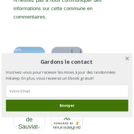
N’hésitez pas à nous communiquer des
informations sur cette commune en
commentaires.
Gardons le contact
Inscrivez-vous pour recevoir les mises à jour des randonnées
Hikamp. En plus, vous recevrez un Ebook gratuit!
GR®89
Section 1 :
le chemin
de
GR®89 :
Envoyer
Montaigne,
le chemin
de
de
POWERED BY
Sauviat-
Montaigne
sur-Vige à